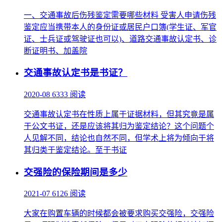
一、交通事故后伤残鉴定需要哪些材料 受害人申请伤残
鉴定应当携带本人的身份证或居民户口簿(学生证、军官
证、士兵证或驾驶证也可以)、道路交通事故认定书、诊
断证明书、加盖院
交通事故认定书是书证？
2020-08
6333 阅读
交通事故认定书在性质上属于证据材料，但其究竟是属
于公文书证，还是应该将其归为鉴定结论？这个问题个
人见解不同，结论也自然不同，但学术上将为倾向于将
其归类于鉴定结论。至于书证
交强险的保险期间是多少
2021-07
6126 阅读
大家在购置车辆的时候都会被要求购买交强险，交强险