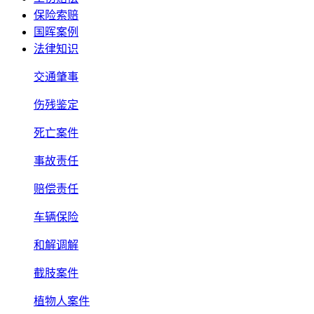
保险索赔
国晖案例
法律知识
交通肇事
伤残鉴定
死亡案件
事故责任
赔偿责任
车辆保险
和解调解
截肢案件
植物人案件