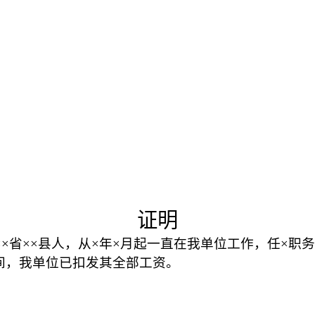
证明
××省××县人，从×年×月起一直在我单位工作，任×职
间，我单位已扣发其全部工资。