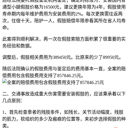
后经法院委托假肢鉴定机构鉴定，确定的标准为：安装国内普
通型小腿假肢价格为16500元，建议更换年限为4年，假肢使用
寿命期内每年维护费用为安装费用的2%。每次更换需往返两
次，住宿十天，陪护一人，假肢赔偿年限参看其所在省人均寿
命。
此案得到顺利解决，再一次在假肢索赔方面积累了很重要的实
务经验和数据。
调整后，假肢相关费用为389450元。比原来的少了89950元。
随后法院确认的假肢费用与鉴定后的费用基本一直，全案的赔
偿费用包含假肢费用支持了857846.25元。
二、交通事故造成重大伤害需要安装假肢的，应该秉承着以下
几点原则：
1、首先检查患者的残肢条件，如残长，关节活动幅度，残肢
的肌力，软组织的多少及瘢痕的位置等，来初步选择假肢的种
类。