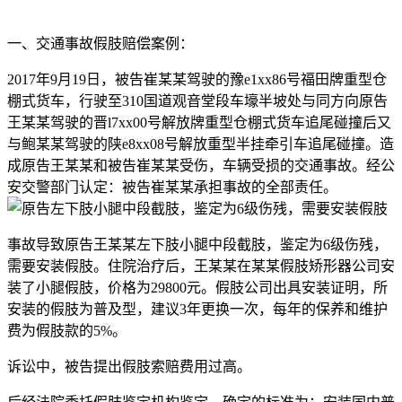
一、交通事故假肢赔偿案例：
2017年9月19日，被告崔某某驾驶的豫e1xx86号福田牌重型仓
棚式货车，行驶至310国道观音堂段车壕半坡处与同方向原告
王某某驾驶的晋l7xx00号解放牌重型仓棚式货车追尾碰撞后又
与鲍某某驾驶的陕e8xx08号解放重型半挂牵引车追尾碰撞。造
成原告王某某和被告崔某某受伤，车辆受损的交通事故。经公
安交警部门认定：被告崔某某承担事故的全部责任。
事故导致原告王某某左下肢小腿中段截肢，鉴定为6级伤残，
需要安装假肢。住院治疗后，王某某在某某假肢矫形器公司安
装了小腿假肢，价格为29800元。假肢公司出具安装证明，所
安装的假肢为普及型，建议3年更换一次，每年的保养和维护
费为假肢款的5%。
诉讼中，被告提出假肢索赔费用过高。