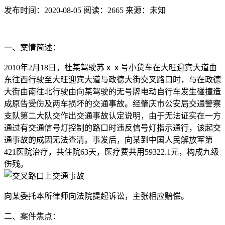
发布时间：2020-08-05
阅读：2665
来源：未知
一、案情简述：
2010年2月18日，杜某驾驶苏ⅹⅹ号小货车在大旺迎宾大道由
东往西行驶至大旺迎宾大道与政德大街交叉路口时，与在政德
大街由南往北行驶由向某驾驶的无号牌电动自行车发生碰撞造
成原告受伤及两车损坏的交通事故。经肇庆市公安局交通警察
支队第二大队交作出交通事故认定说明，由于无法证实在一方
通过有交通信号灯控制的路口时违反信号灯指示通行，该起交
通事故的成因无法查清。事发后，向某到中国人民解放军第
421医院治疗，共住院63天，医疗费共用59322.1元，构成九级
伤残。
向某委托本所律师向法院提起诉讼，主张相应赔偿。
二、案件焦点：