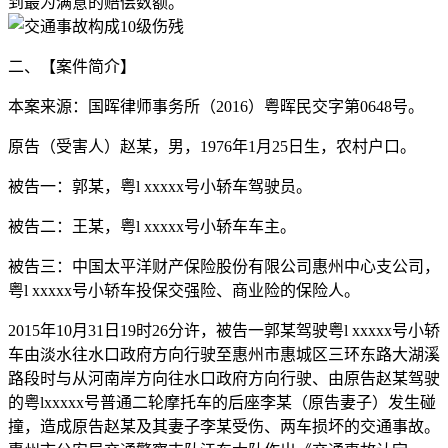
到最为满意的赔偿数额。
二、【案件简介】
本案来源：国晖律师事务所（2016）粤晖民交字第0648号。
原告（受害人）赵某，男，1976年1月25日生，农村户口。
被告一：郭某，粤l xxxxx号小轿车驾驶员。
被告二：王某，粤l xxxxx号小轿车车主。
被告三：中国太平洋财产保险股份有限公司惠州中心支公司，
粤l xxxxx号小轿车投保交强险、商业险的保险人。
2015年10月31日19时26分许，被告一郭某驾驶粤l xxxxx号小轿
车由淡水往水口政府方向行驶至惠州市惠城区三环东路大湖溪
路段时与从河南岸方向往水口政府方向行驶、由原告赵某驾驶
的粤lxxxxx号普通二轮摩托车的后座李某（原告妻子）发生碰
撞，造成原告赵某及其妻子李某受伤、两车损坏的交通事故。