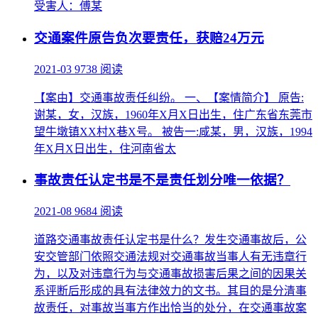
受害人：傅某
交通案件原告负次要责任，获赔24万元
2021-03
9738 阅读
【案由】交通事故责任纠纷。 一、【案情简介】 原告:
谢某，女，汉族，1960年X月X日出生，住广东省东莞市
望牛墩镇XX村X巷X号。 被告一:咸某，男，汉族，1994
年X月X日出生，住河南省太
事故责任认定书是不是责任划分唯一依据？
2021-08
9684 阅读
道路交通事故责任认定书是什么？发生交通事故后，公
安交管部门依照交通法规对交通事故当事人有无违章行
为，以及对违章行为与交通事故损害后果之间的因果关
系评断后形成的具有法律效力的文书。其目的是分清事
故责任，对事故当事方作出恰当的处分，在交通事故案