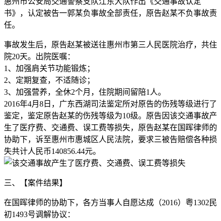
惠州市公安局交通警察支队江东大队作出《交通事故认定
书》，认定被告一郭某负事故全部责任，原告赵某不负事故责
任。
事故发生后，原告赵某被送往惠州市第三人民医院治疗，共住
院20天。出院医嘱：
1、加强肩关节功能锻炼；
2、定期复查，不适随诊；
3、加强营养，全休2个月，住院期间留陪1人。
2016年4月8日，广东西湖司法鉴定所对原告的伤残等级进行了
鉴定，鉴定原告赵某的伤残等级为10级。原告因该交通事故产
生了医疗费、交通费、误工费等损失，原告赵某在国晖律师的
协助下，诉至惠州市惠城区人民法院，要求三被告赔偿各种损
失共计人民币140856.44元。
三、【案件结果】
在国晖律师的协助下，各方当事人自愿达成（2016）粤1302民
初1493号调解协议：